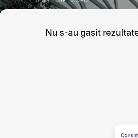
Vanzare
Case
Bucuresti
Nu s-au gasit rezultate
Consim