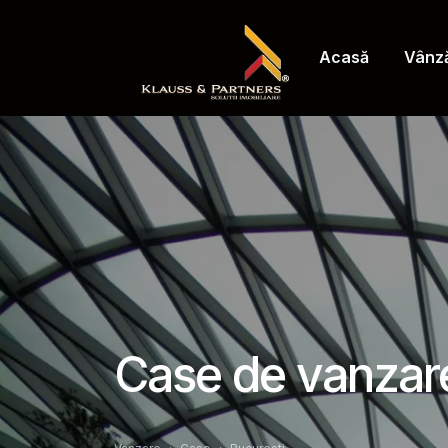
Acasă
Vânză
Case de vanzare 