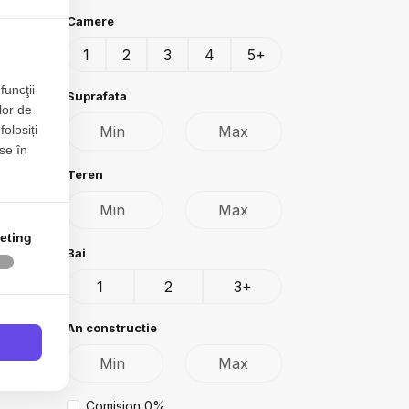
Camere
1
2
3
4
5+
funcţii
Suprafata
lor de
folosiți
se în
Teren
eting
Bai
1
2
3+
An constructie
Comision 0%