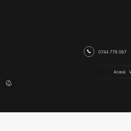
Terenuri de vanzare
Spatii
Terenuri de vanzare in Darvari
Spatii c
Terenuri de vanzare in Darvari Exterior Vest
Spatii c
0744 778 087
Calea P
Acasă
V
Klauss & Partners ®