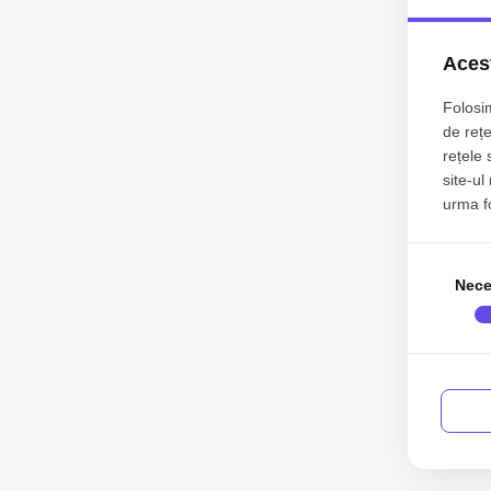
Acest
Folosim
de rețe
rețele 
site-ul
urma fol
Nece