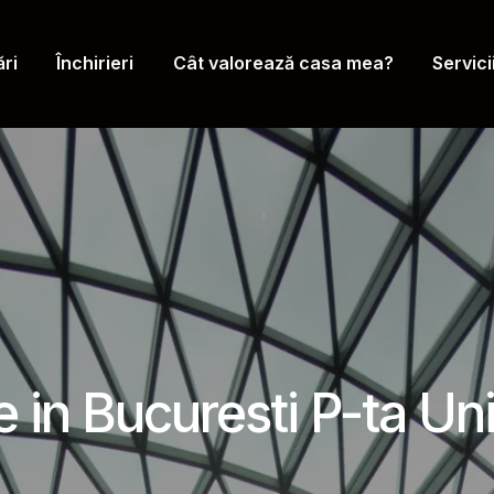
ri
Închirieri
Cât valorează casa mea?
Servici
in Bucuresti P-ta Unir