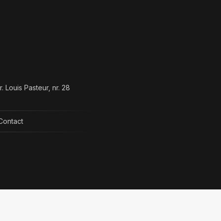
i Gara
Militari
i Drumul
r. Louis Pasteur, nr. 28
Contact
Inovație semnată
ImmoFlux