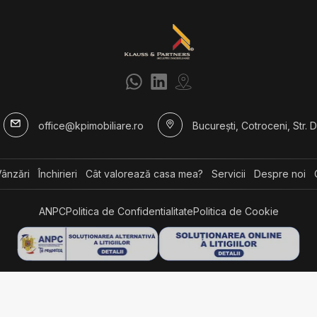
Apartamente de vanzare in Bucurest
de Nord
Apartamente de vanzare in Bucuresti 
Apartamente de vanzare in Bucurest
Taberei
 comerciale de vanzare
omerciale de vanzare in Bucuresti
omerciale de vanzare in Bucuresti
office@kpimobiliare.ro
București, Cotroceni, Str. D
levnei
ânzări
Închirieri
Cât valorează casa mea?
Servicii
Despre noi
ANPC
Politica de Confidentialitate
Politica de Cookie