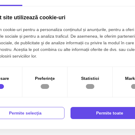
 site utilizează cookie-uri
 cookie-uri pentru a personaliza conținutul și anunțurile, pentru a oferi 
le sociale și pentru a analiza traficul. De asemenea, le oferim parteneri
sociale, de publicitate şi de analize informații cu privire la modul în care 
 nostru. Aceștia le pot combina cu alte informații oferite de dvs. sau cule
osirii serviciilor lor.
sare
Preferinţe
Statistici
Mark
Permite selecţia
Permite toate