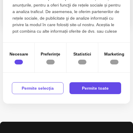
Apartamentul de vis din centrul Micului Paris
anunțurile, pentru a oferi funcţii de rețele sociale și pentru
a analiza traficul. De asemenea, le oferim partenerilor de
rețele sociale, de publicitate şi de analize informații cu
3 camere
1 baie
89.48mp
privire la modul în care folosiți site-ul nostru. Aceștia le
pot combina cu alte informații oferite de dvs. sau culese
în urma folosirii serviciilor lor.
Zone de top apartamente de vanzare
Necesare
Preferinţe
Statistici
Marketing
Apartamente de vanzare in Bucuresti Cutitul de Argint
Apartamente de vanzare in Bucuresti Unirii
Apartamente de vanzare in Bucuresti Cotroceni
Apartamente de vanzare in Bucuresti Cismigiu
Apartamente de vanzare in Bucuresti Gara de Nord
Permite selecţia
Permite toate
Vezi mai mult
Apartamente de vanzare in Bucuresti Militari
Apartamente de vanzare in Bucuresti Drumul Taberei
Numar de camere apartamente de vanzare
Apartamente de vanzare 1 camera
Apartamente de vanzare 2 camere