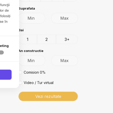
funcţii
Suprafata
lor de
folosiți
se în
Bai
1
2
3+
eting
An constructie
Comision 0%
Video / Tur virtual
Vezi rezultate