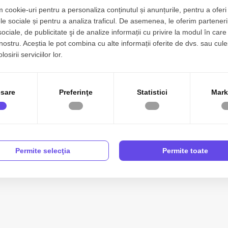
 cookie-uri pentru a personaliza conținutul și anunțurile, pentru a oferi 
le sociale și pentru a analiza traficul. De asemenea, le oferim parteneri
sociale, de publicitate şi de analize informații cu privire la modul în care 
 nostru. Aceștia le pot combina cu alte informații oferite de dvs. sau cule
osirii serviciilor lor.
sare
Preferinţe
Statistici
Mark
Permite selecţia
Permite toate