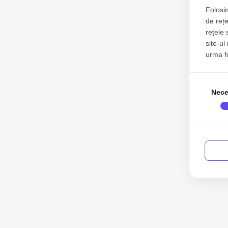
Folosim
de rețe
rețele 
site-ul
urma fol
Nece