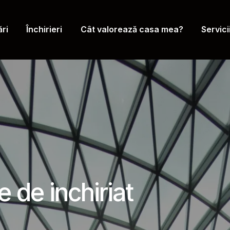
ri
Închirieri
Cât valorează casa mea?
Servici
e de inchiriat