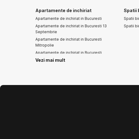
Apartamente de inchiriat
Spatii 
Apartamente de inchiriat in Bucuresti
Spatii bi
Apartamente de inchiriat in Bucuresti 13
Spatii bi
Septembrie
Apartamente de inchiriat in Bucuresti
Mitropolie
Apartamente de inchiriat in Bucuresti
Ultracentral
Vezi mai mult
Apartamente de inchiriat in Bucuresti
Cismigiu
Apartamente de inchiriat in Bucuresti P-ta
Victoriei
Apartamente de inchiriat in Bucuresti
Cotroceni
Apartamente de inchiriat in Bucuresti Panduri