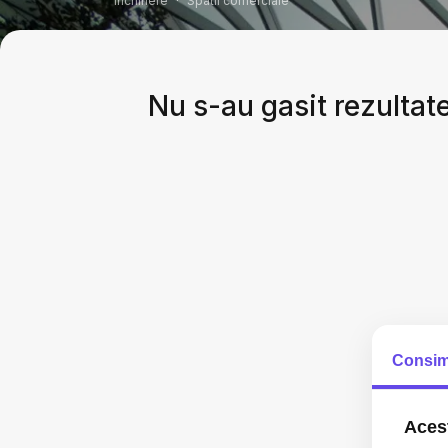
Inchiriere
Spatii comerciale
Nu s-au gasit rezultate
Consim
Acest