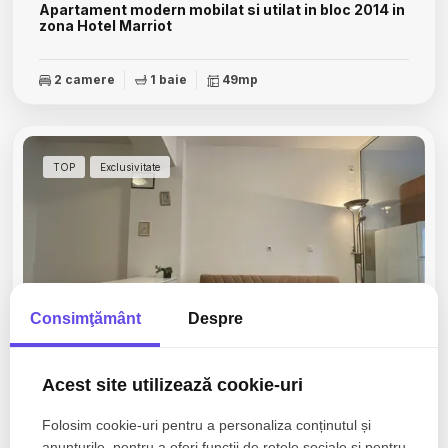
Apartament modern mobilat si utilat in bloc 2014 in
zona Hotel Marriot
2 camere
1 baie
49mp
TOP
Exclusivitate
Consimţământ
Despre
Acest site utilizează cookie-uri
575€
Bucuresti, 13 Septembrie
Folosim cookie-uri pentru a personaliza conținutul și
Apartament cu 2 camere de inchiriat in zona
anunțurile, pentru a oferi funcţii de rețele sociale și pentru
Marriott