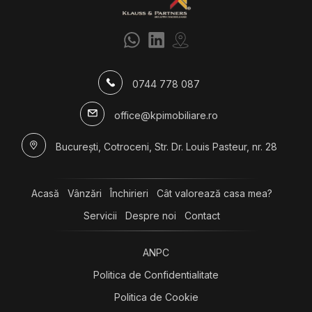
Apartamente de inchiriat
Apartamente de inchiriat in Bucuresti
Apartamente de inchiriat in Bucuresti 13 Septembrie
Apartamente de inchiriat in Bucuresti Mitropolie
Apartamente de inchiriat in Bucuresti Ultracentral
0744 778 087
Apartamente de inchiriat in Bucuresti P-ta Victoriei
Apartamente de inchiriat in Bucuresti Cotroceni
office@kpimobiliare.ro
Apartamente de inchiriat in Bucuresti Panduri
Spatii birouri de inchiriat
București, Cotroceni, Str. Dr. Louis Pasteur, nr. 28
Spatii birouri de inchiriat in Bucuresti
Spatii birouri de inchiriat in Bucuresti Unirii
Acasă
Vânzări
Închirieri
Cât valorează casa mea?
Servicii
Despre noi
Contact
ANPC
Politica de Confidentialitate
Politica de Cookie