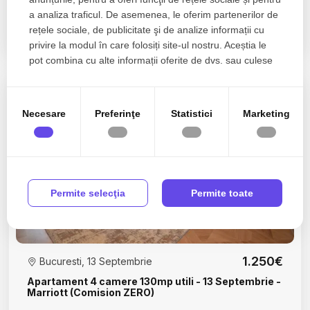
a analiza traficul. De asemenea, le oferim partenerilor de
rețele sociale, de publicitate şi de analize informații cu
2 camere
1 baie
42.40mp
privire la modul în care folosiți site-ul nostru. Aceștia le
pot combina cu alte informații oferite de dvs. sau culese
în urma folosirii serviciilor lor.
TOP
0% comision
Rep. exclusiva
Inchiriat
Necesare
Preferinţe
Statistici
Marketing
Permite selecţia
Permite toate
1.250€
Bucuresti, 13 Septembrie
Apartament 4 camere 130mp utili - 13 Septembrie -
Marriott (Comision ZERO)