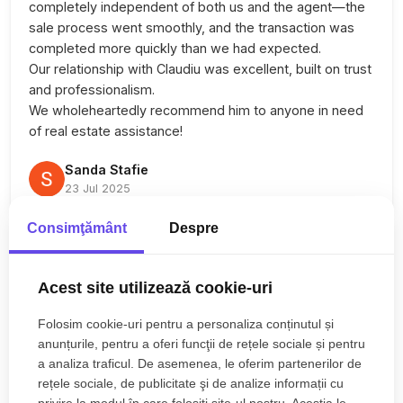
completely independent of both us and the agent—the
sale process went smoothly, and the transaction was
completed more quickly than we had expected.
Our relationship with Claudiu was excellent, built on trust
and professionalism.
We wholeheartedly recommend him to anyone in need
of real estate assistance!
Sanda Stafie
23 Jul 2025
Consimţământ
Despre
Am avut o experiență excelentă cu Claudiu care ne-a
Acest site utilizează cookie-uri
ajutat să achiziționăm apartamentul. Profesionist,
prompt și foarte atent la nevoile noastre, ne-a ghidat cu
Folosim cookie-uri pentru a personaliza conținutul și
răbdare pe tot parcursul procesului. Recomandăm cu
anunțurile, pentru a oferi funcţii de rețele sociale și pentru
încredere!
a analiza traficul. De asemenea, le oferim partenerilor de
rețele sociale, de publicitate şi de analize informații cu
Georgian Costache