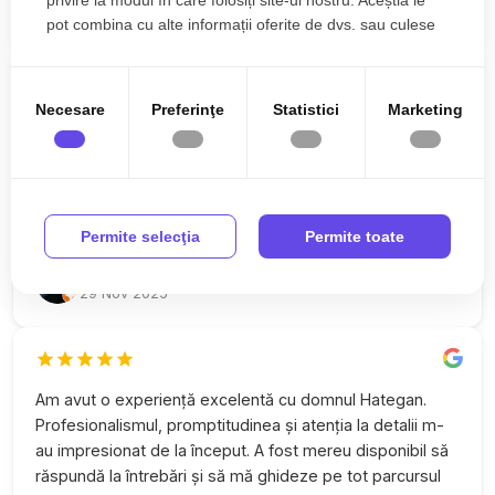
privire la modul în care folosiți site-ul nostru. Aceștia le
24 Dec 2025
pot combina cu alte informații oferite de dvs. sau culese
în urma folosirii serviciilor lor.
Necesare
Preferinţe
Statistici
Marketing
Am avut o experienta foarte placuta cu domnul Claudiu
Hategan in cadrul cautarii de inchiriere al unui
apartament. Este un om foarte profesionist si foarte
politicos. Cred ca lumea ar fi un loc mai bun daca toti
agentii imobiliari ar fi macar pe jumatate la fel ca dânsul.
Permite selecţia
Permite toate
Radu Nicolof
29 Nov 2025
Am avut o experiență excelentă cu domnul Hategan.
Profesionalismul, promptitudinea și atenția la detalii m-
au impresionat de la început. A fost mereu disponibil să
răspundă la întrebări și să mă ghideze pe tot parcursul